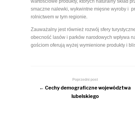
wartościowe produkty, których naturalny skład 
smaczne nalewki, wykwintne mięsne wyroby i prz
rolnictwem w tym regionie.
Zauważalny jest również rozwój sfery turystyczn
obecność lasów i parków narodowych wpływa na 
gościom oferują wyżej wymienione produkty i blis
Poprzedni post
← Cechy demograficzne województwa
lubelskiego