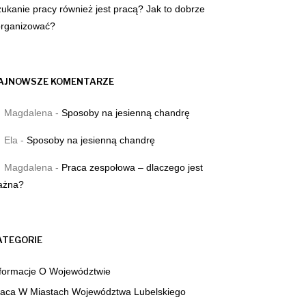
ukanie pracy również jest pracą? Jak to dobrze
organizować?
AJNOWSZE KOMENTARZE
Magdalena
-
Sposoby na jesienną chandrę
Ela
-
Sposoby na jesienną chandrę
Magdalena
-
Praca zespołowa – dlaczego jest
ażna?
ATEGORIE
nformacje O Województwie
raca W Miastach Województwa Lubelskiego