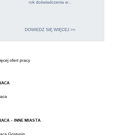
rok doświadczenia w...
DOWIEDZ SIĘ WIĘCEJ >>
ęcej ofert pracy
RACA
raca
RACA – INNE MIASTA
aca Gostynin