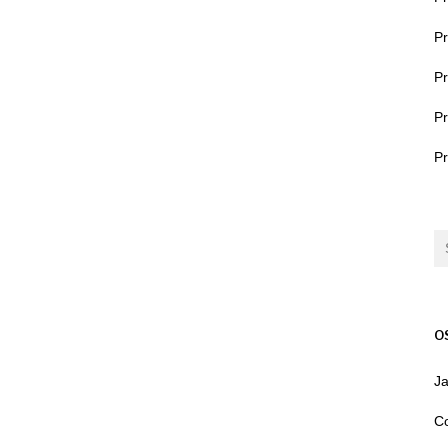
P
P
P
Pr
O
Ja
Co