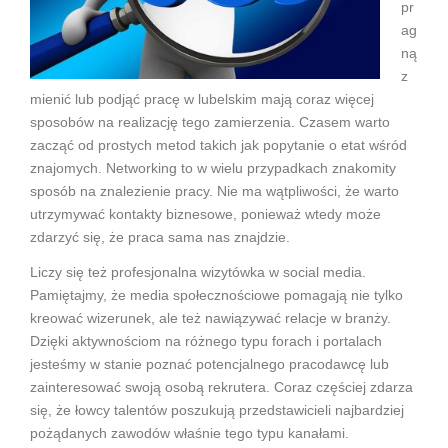
pr
ag
ną
z
mienić lub podjąć pracę w lubelskim mają coraz więcej
sposobów na realizację tego zamierzenia. Czasem warto
zacząć od prostych metod takich jak popytanie o etat wśród
znajomych. Networking to w wielu przypadkach znakomity
sposób na znalezienie pracy. Nie ma wątpliwości, że warto
utrzymywać kontakty biznesowe, ponieważ wtedy może
zdarzyć się, że praca sama nas znajdzie.
Liczy się też profesjonalna wizytówka w social media.
Pamiętajmy, że media społecznościowe pomagają nie tylko
kreować wizerunek, ale też nawiązywać relacje w branży.
Dzięki aktywnościom na różnego typu forach i portalach
jesteśmy w stanie poznać potencjalnego pracodawcę lub
zainteresować swoją osobą rekrutera. Coraz częściej zdarza
się, że łowcy talentów poszukują przedstawicieli najbardziej
pożądanych zawodów właśnie tego typu kanałami.