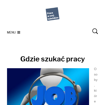
MENU
Gdzie szukać pracy
O
so
by
,
kt
ór
e