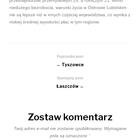
przedsiębiorstw, przemysłowym 29, a rolniczym 21. Mimo
niedużego bezrobocia, warunki życia w Ostrowie Lubelskim
nie są lepsze niż w innych częściaj województwa, co wynika z
niskiej średniej wysokości płac w tym regionie.
Poprzedni post
← Tyszowce
Następny post
Łaszczów →
Zostaw komentarz
Twój adres e-mail nie zostanie opublikowany.
Wymagane
pola są oznaczone
*