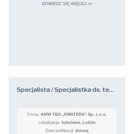
DOWIEDZ SIĘ WIĘCEJ >>
Specjalista / Specjalistka ds. technicznego nadzoru nieruchomości (budynki mieszkalne)
Firma:
AMW TBS „KWATERA” Sp. z o.o.
Lokalizacja:
lubelskie, Lublin
Data publikacji:
dzisiaj