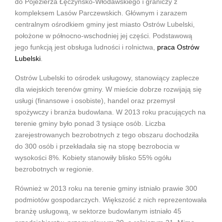
do Pojezierza Łęczyńsko-Włodawskiego i graniczy z
kompleksem Lasów Parczewskich. Głównym i zarazem
centralnym ośrodkiem gminy jest miasto Ostrów Lubelski,
położone w północno-wschodniej jej części. Podstawową
jego funkcją jest obsługa ludności i rolnictwa,
praca Ostrów
Lubelski
.
Ostrów Lubelski to ośrodek usługowy, stanowiący zaplecze
dla wiejskich terenów gminy. W mieście dobrze rozwijają się
usługi (finansowe i osobiste), handel oraz przemysł
spożywczy i branża budowlana. W 2013 roku pracujących na
terenie gminy było ponad 3 tysiące osób. Liczba
zarejestrowanych bezrobotnych z tego obszaru dochodziła
do 300 osób i przekładała się na stopę bezrobocia w
wysokości 8%. Kobiety stanowiły blisko 55% ogółu
bezrobotnych w regionie.
Również w 2013 roku na terenie gminy istniało prawie 300
podmiotów gospodarczych. Większość z nich reprezentowała
branżę usługową, w sektorze budowlanym istniało 45