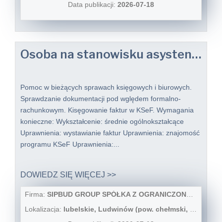
Data publikacji:
2026-07-18
Osoba na stanowisku asystent do spraw księgowości (k/m/o)
Pomoc w bieżących sprawach księgowych i biurowych.
Sprawdzanie dokumentacji pod wględem formalno-
rachunkowym. Kisęgowanie faktur w KSeF. Wymagania
konieczne: Wykształcenie: średnie ogólnokształcące
Uprawnienia: wystawianie faktur Uprawnienia: znajomość
programu KSeF Uprawnienia:...
DOWIEDZ SIĘ WIĘCEJ >>
Firma:
SIPBUD GROUP SPÓŁKA Z OGRANICZONĄ ODPOWIEDZIALNOŚCIĄ
Lokalizacja:
lubelskie, Ludwinów (pow. chełmski, gm. Chełm), Ludwinów