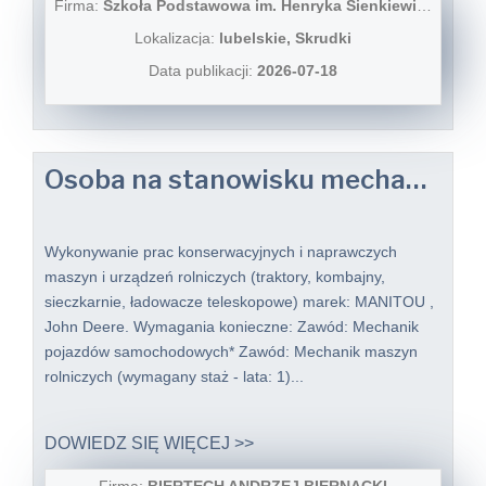
Firma:
Szkoła Podstawowa im. Henryka Sienkiewicza w Skrudkach
Lokalizacja:
lubelskie, Skrudki
Data publikacji:
2026-07-18
Osoba na stanowisku mechanik maszyn rolniczych (k/m/o)
Wykonywanie prac konserwacyjnych i naprawczych
maszyn i urządzeń rolniczych (traktory, kombajny,
sieczkarnie, ładowacze teleskopowe) marek: MANITOU ,
John Deere. Wymagania konieczne: Zawód: Mechanik
pojazdów samochodowych* Zawód: Mechanik maszyn
rolniczych (wymagany staż - lata: 1)...
DOWIEDZ SIĘ WIĘCEJ >>
Firma:
BIERTECH ANDRZEJ BIERNACKI